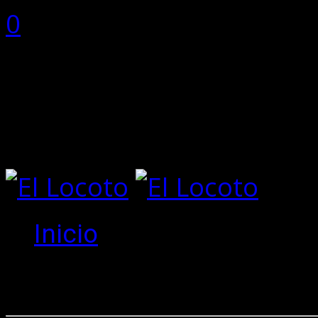
0
0 items
Total:
0
No hay productos en el ca
Inicio
Create an 
New to site?