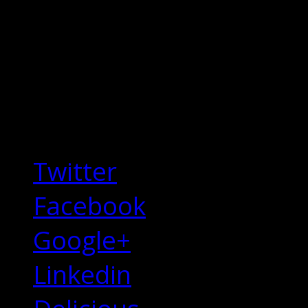
dapibus odio eu congue.
et pulvinar ac, commodo 
Tags:
Share this Story
Twitter
Facebook
Google+
Linkedin