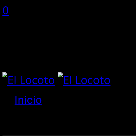
0
0 items
Total:
0
No hay productos en el ca
Inicio
Create an 
New to site?