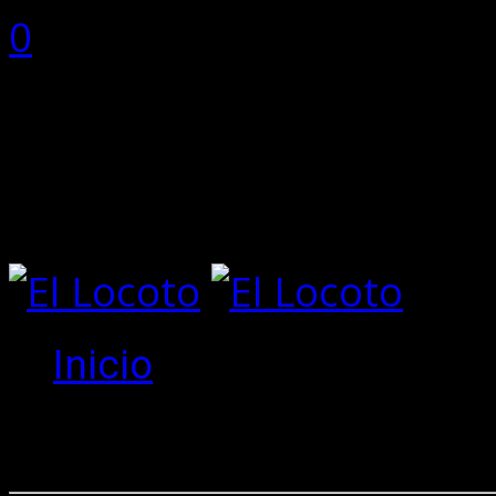
0
0 items
Total:
0
No hay productos en el ca
Inicio
Create an 
New to site?