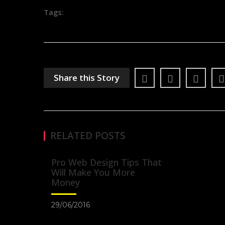
Tags:
Share this Story
RELATED POSTS
Pro Web Design Tips That
Will Make You More
Money
29/06/2016