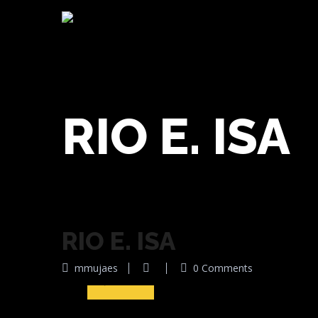
RIO E. ISA
RIO E. ISA
10
mmujaes
0 Comments
Jul 2016