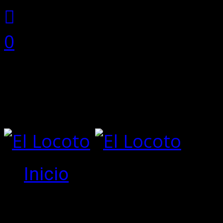
0
0 items
Total:
0
No hay productos en el ca
Inicio
Create an 
New to site?