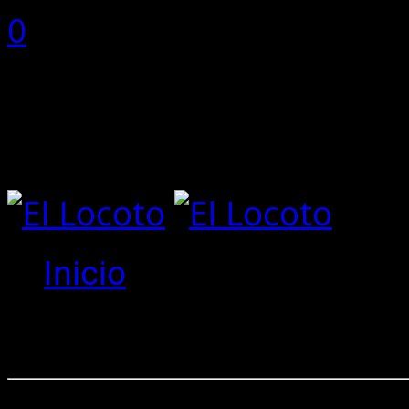
0
0 items
Total:
0
No hay productos en el ca
Inicio
Create an 
New to site?