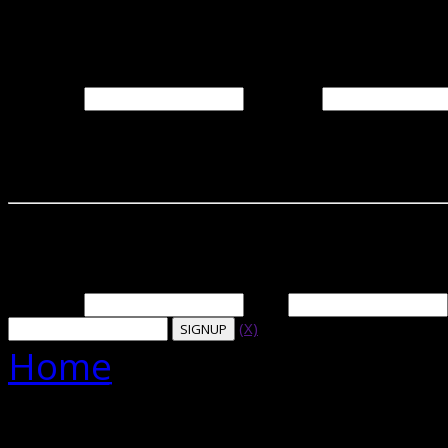
Login
Username
Password
Already have an accou
Signup
Username
Email
(X)
Home
Jurados
[Jurados]