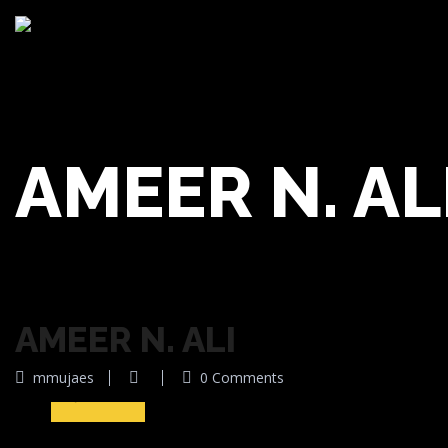
AMEER N. AL
AMEER N. ALI
10
mmujaes
0 Comments
Jul 2016